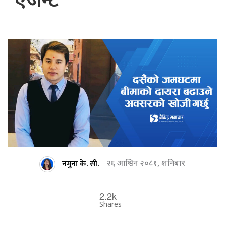
‘एजेन्ट’
नमुना के. सी.
२६ आश्विन २०८१, शनिबार
2.2k
Shares