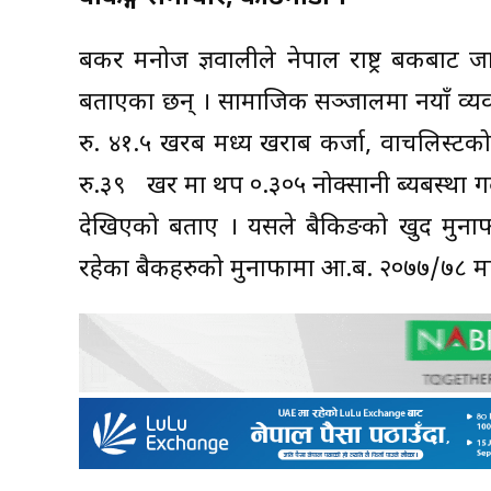
बैंकर मनोज ज्ञवालीले नेपाल राष्ट्र बैंकबाट 
बताएका छन् । सामाजिक सञ्जालमा नयाँ व्यवस
रु. ४१.५ खरब मध्य खराब कर्जा, वाचलिस्टक
रु.३९ खर मा थप ०.३०५ नोक्सानी ब्यबस्था गर्दा
देखिएको बताए । यसले बैकिङको खुद मुनाफा
रहेका बैकहरुको मुनाफामा आ.ब. २०७७/७८ मा