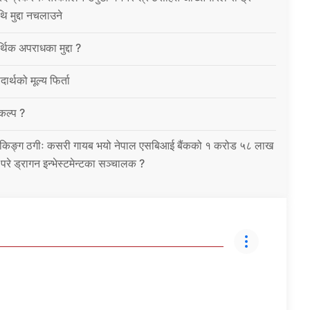
थि मुद्दा नचलाउने
थिक अपराधका मुद्दा ?
ार्थको मूल्य फिर्ता
विकल्प ?
को बैंकिङ्ग ठगीः कसरी गायब भयो नेपाल एसबिआई बैंकको १ करोड ५८ लाख
उ परे ड्रागन इन्भेस्टमेन्टका सञ्चालक ?