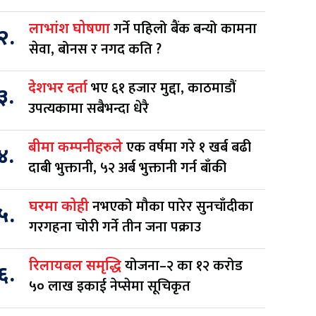
गर्ने पहिलो बैंक बन्यो कामना
लाभांश घोषणा
२.
सेवा, बोनस र नगद कति ?
भए ६१ हजार मुद्दा, काठमाडौं
देशभर दर्ता
३.
उपत्यकामा सबैभन्दा धेरै
एक वर्षमा गरे १ खर्ब बढी
बीमा कम्पनीहरुले
४.
दाबी भुक्तानी, ५२ अर्ब भुक्तानी गर्न बाँकी
नभएको मौका पारेर सुनचाँदीका
घरमा कोही
५.
गरगहना चोरी गर्ने तीन जना पक्राउ
योजना–२ का १२ करोड
रिलायबल समृद्धि
६.
५० लाख इकाई नेप्सेमा सूचिकृत