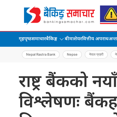
गृहपृष्‍ठ
समाचार
बैकिङ्ग
बीमा
शेयर
वित्तीय अपराध
अन्तर्
Nepal Rastra Bank
Nepse
नेपाल प्रहरी
ने
राष्ट्र बैंकको न
विश्लेषणः बैंक