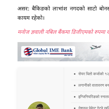
असर: बैकिङको लाभांश नगदको साटो बोनस शे
कायम रहेको।
मनोज ज्ञवाली नबिल बैंकमा डिजीएमको रुपमा 
सेयर धितो कर्जाको १२
लगानीको वातावरण बना
इन्जिनियरिङको स्नात
नेशनल पेमेन्ट गेटवे खर