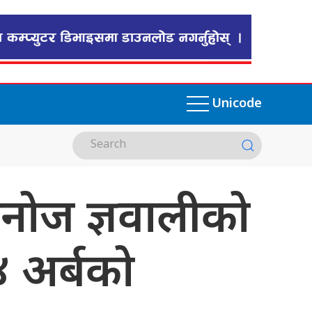
Unicode
र मनोज ज्ञवालीको
४ अर्बको