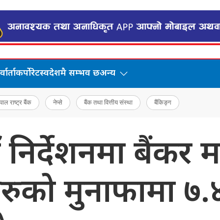
वार्ता
कर्पोरेट
स्वदेशमै सम्भव छ
अन्य
पाल राष्ट्र बैंक
नेप्से
बैंक तथा वित्तीय संस्था
बैंकिङ्ग
याँ निर्देशनमा बैंक
हरुको मुनाफामा ७.