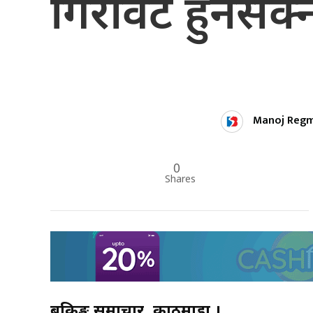
गिरावट हुनसक्
Manoj Regm
0
Shares
बैंकिङ्ग समाचार, काठमाडौं ।