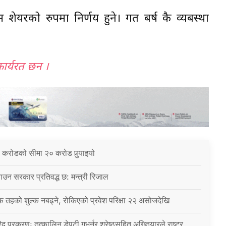
यरको रुपमा निर्णय हुने। गत बर्ष कै व्यबस्था
कार्यरत छन ।
 करोडको सीमा २० करोड पुर्‍याइयो
उन सरकार प्रतिवद्ध छ: मन्त्री रिजाल
क तहको शुल्क नबढ्ने, रोकिएको प्रवेश परिक्षा २२ असोजदेखि
िद प्रकरणः तत्कालिन डेपुटी गभर्नर श्रेष्ठसहित अख्तियारले राष्ट्र