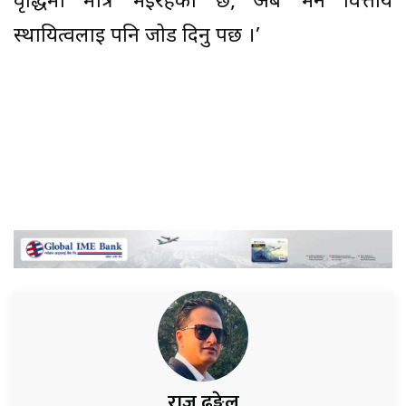
वृद्धिमा मात्र भइरहेको छ, अब भने वित्तीय
स्थायित्वलाई पनि जोड दिनु पर्छ ।’
राजु ढुङ्गेल