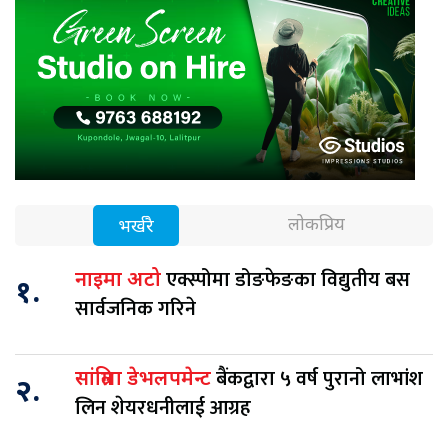
लोकप्रिय
भर्खरै
एक्स्पोमा डोङफेङका विद्युतीय बस
नाइमा अटो
१.
सार्वजनिक गरिने
बैंकद्वारा ५ वर्ष पुरानो लाभांश
सांग्रिला डेभलपमेन्ट
२.
लिन शेयरधनीलाई आग्रह