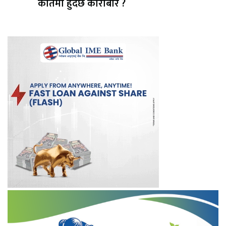
कतिमा हुँदैछ काराेबार ?