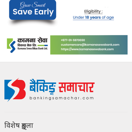
विशेष शृङ्खला