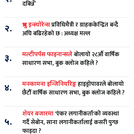
दबिन्नँ’
प्रविधिमैत्री र ग्राहककेन्द्रित बन्दै
प्रभु इन्स्योरेन्स
२.
अघि बढिरहेको छ : अध्यक्ष मल्ल
बोलायो २८औँ वार्षिक
मल्टीपर्पस फाइनान्सले
३.
साधारण सभा, बुक क्लोज कहिले ?
हाइड्रोपावरले बोलायो
मनकामना इन्जिनियरिङ्ग
४.
छैटौँ वार्षिक साधारण सभा, बुक क्लोज कहिले ?
'एंकर लगानीकर्ता'को व्यवस्था
शेयर बजारमा
५.
गर्दै सेबोन, साना लगानीकर्तालाई कसरी पुग्छ
फाइदा ?