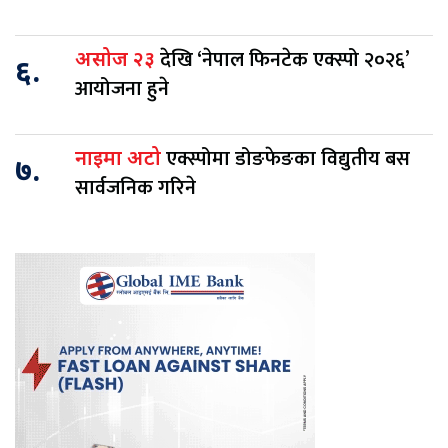
देखि ‘नेपाल फिनटेक एक्स्पो २०२६’
असोज २३
६.
आयोजना हुने
एक्स्पोमा डोङफेङका विद्युतीय बस
नाइमा अटो
७.
सार्वजनिक गरिने