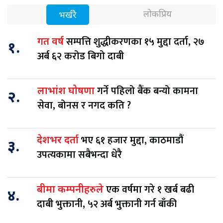
लोकप्रिय
भर्खरै
सम्पत्ति शुद्धीकरणका १५ मुद्दा दर्ता, २७
गत वर्ष
१.
अर्ब ६२ करोड बिगो दाबी
गर्ने पहिलो बैंक बन्यो कामना
लाभांश घोषणा
२.
सेवा, बोनस र नगद कति ?
भए ६१ हजार मुद्दा, काठमाडौं
देशभर दर्ता
३.
उपत्यकामा सबैभन्दा धेरै
एक वर्षमा गरे १ खर्ब बढी
बीमा कम्पनीहरुले
४.
दाबी भुक्तानी, ५२ अर्ब भुक्तानी गर्न बाँकी