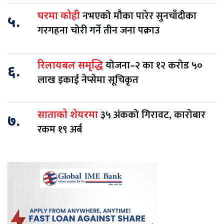
नभएको मौका पारेर सुनचाँदीका
घरमा कोही
५.
गरगहना चोरी गर्ने तीन जना पक्राउ
योजना–२ का १२ करोड ५०
रिलायबल समृद्धि
६.
लाख इकाई नेप्सेमा सूचिकृत
३५ अंकको गिरावट, कारोबार
साताको शेयरमा
७.
रकम १९ अर्ब