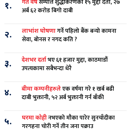
सम्पत्ति शुद्धीकरणका १५ मुद्दा दर्ता, २७
गत वर्ष
१.
अर्ब ६२ करोड बिगो दाबी
गर्ने पहिलो बैंक बन्यो कामना
लाभांश घोषणा
२.
सेवा, बोनस र नगद कति ?
भए ६१ हजार मुद्दा, काठमाडौं
देशभर दर्ता
३.
उपत्यकामा सबैभन्दा धेरै
एक वर्षमा गरे १ खर्ब बढी
बीमा कम्पनीहरुले
४.
दाबी भुक्तानी, ५२ अर्ब भुक्तानी गर्न बाँकी
नभएको मौका पारेर सुनचाँदीका
घरमा कोही
५.
गरगहना चोरी गर्ने तीन जना पक्राउ