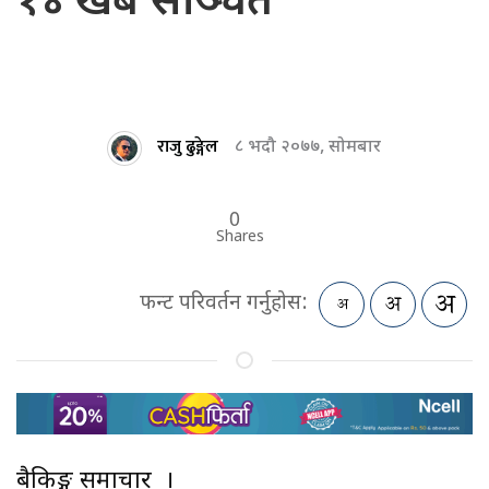
१४ खर्ब सञ्चित
राजु ढुङ्गेल
८ भदौ २०७७, सोमबार
0
Shares
फन्ट परिवर्तन गर्नुहोस:
बैकिङ्ग समाचार ।