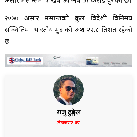
असार मसान्तमा १ खर्ब ७५ अर्ब ७१ करोड पुगेको छ।
२०७७ असार मसान्तको कुल विदेशी विनिमय
सञ्चितिमा भारतीय मुद्राको अंश २२.८ प्रतिशत रहेको
छ।
राजु ढुङ्गेल
लेखकबाट थप