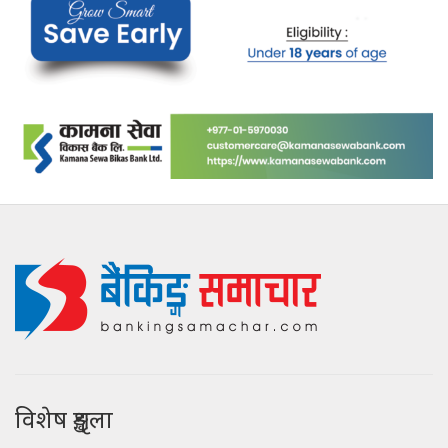
विशेष शृङ्खला