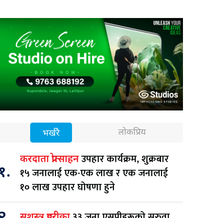
लोकप्रिय
भर्खरै
उपहार कार्यक्रम, शुक्रबार
करदाता प्रोत्साहन
१.
१५ जनालाई एक-एक लाख र एक जनालाई
१० लाख उपहार घोषणा हुने
२.
३३ जना एसपीहरूको सरुवा
सशस्त्र प्रहरीका