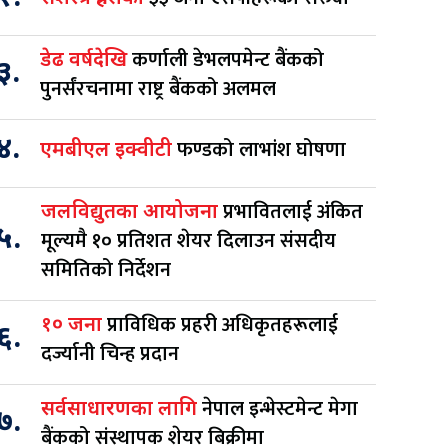
कर्णाली डेभलपमेन्ट बैंकको
डेढ वर्षदेखि
३.
पुनर्संरचनामा राष्ट्र बैंकको अलमल
४.
फण्डको लाभांश घोषणा
एमबीएल इक्वीटी
प्रभावितलाई अंकित
जलविद्युतका आयोजना
५.
मूल्यमै १० प्रतिशत शेयर दिलाउन संसदीय
समितिको निर्देशन
प्राविधिक प्रहरी अधिकृतहरूलाई
१० जना
६.
दर्ज्यानी चिन्ह प्रदान
नेपाल इन्भेस्टमेन्ट मेगा
सर्वसाधारणका लागि
७.
बैंकको संस्थापक शेयर बिक्रीमा