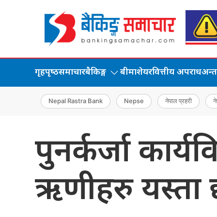
गृहपृष्‍ठ
समाचार
बैकिङ्ग
बीमा
शेयर
वित्तीय अपराध
अन्तर्
Nepal Rastra Bank
Nepse
नेपाल प्रहरी
ने
पुनर्कर्जा कार्य
ऋणीहरु यस्ता 