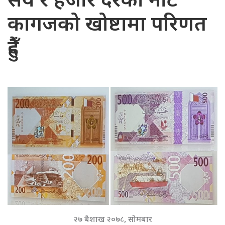
सय र हजार दरका नोट
कागजको खोष्टामा परिणत
हुँदै
२७ बैशाख २०७८, सोमबार